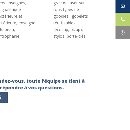
vos enseignes,
gravure laser sur
signalétique
tous types de
extérieure et
goodies : gobelets
intérieure, enseigne
réutilisables
drapeau,
(ecocup, picup),
vitrophanie
stylos, porte-clés
dez-vous, toute l’équipe se tient à
 répondre à vos questions.
R