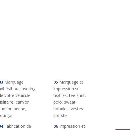
03
Marquage
05
Marquage et
adhésif ou covering
impression sur
de votre véhicule
textiles, tee-shirt,
utilitaire, camion,
polo, sweat,
camion benne,
hoodies, vestes
fourgon
softshell
04
Fabrication de
06
Impression et